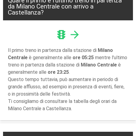
Qual'è il primo e l'ultimo treno in partenza
da Milano Centrale con arrivo a
Castellanza?
traffic
arrow_forward
Il primo treno in partenza dalla stazione di
Milano
Centrale
è generalmente alle
ore 05:25
mentre l'ultimo
treno in partenza dalla stazione di
Milano Centrale
è
generalmente alle
ore 23:25
.
Questo tempo tuttavia, può aumentare in periodo di
grande afflusso, ad esempio in presenza di eventi, fiere,
o in prossimità delle festività.
Ti consigliamo di consultare la tabella degli orari da
Milano Centrale a Castellanza.