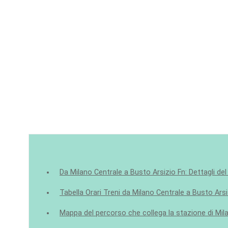
Da Milano Centrale a Busto Arsizio Fn: Dettagli del
Tabella Orari Treni da Milano Centrale a Busto Arsi
Mappa del percorso che collega la stazione di Mila