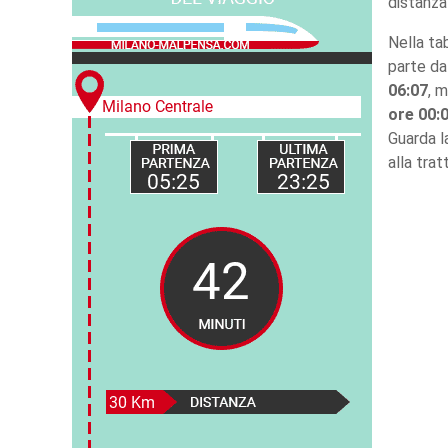
distanza
Nella tab
parte da
06:07
, 
ore 00:
Guarda 
alla trat