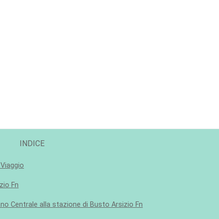
INDICE
 Viaggio
zio Fn
no Centrale alla stazione di Busto Arsizio Fn